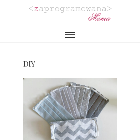
Zaprogramowana
BLOG MAMY PROGRAMISTKI Z
PASJĄ DO PLANOWANIA,
ORGANIZACJI I REALIZACJI
Mama
PROJEKTÓW DIY. POZYTYWNIE
ZAKRĘCONEJ NA PUNKCIE
URZĄDZANIA MIESZKANIA I
PROJEKTOWANIA
DIY
WYJĄTKOWYCH WESEL.