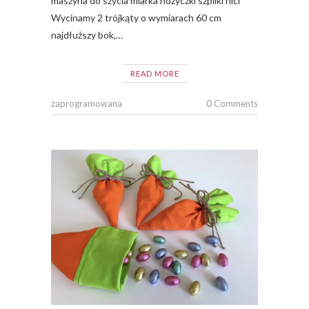
maszyna do szycia miarka nożyczki szpilki nici
Wycinamy 2 trójkąty o wymiarach 60 cm
najdłuższy bok,…
READ MORE
zaprogramowana
0 Comments