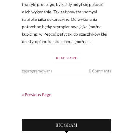
i na tyle prostego, by każdy mógł się pokusić
o ich wykonanie. Tak też powstał pomysł
na złote jajka dekoracyjne. Do wykonania
potrzebne będą: styropianowe jajka (można
kupić np. w Pepco) patyczki do szaszłyków klej
do styropianu kaszka manna (można…
READ MORE
zaprogramowana
0 Comments
« Previous Page
BIOGRAM