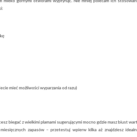
am mleko górnymi otworami wypłynąć. Nie mniej polecam ich stosowan
i:
wkę
ziecie mieć możliwości wyparzania od razu)
 chcesz biegać z wielkimi plamami sugerującymi mocno gdzie masz biust war
 miesięcznych zapasów – przetestuj wpierw kilka aż znajdziesz idealn