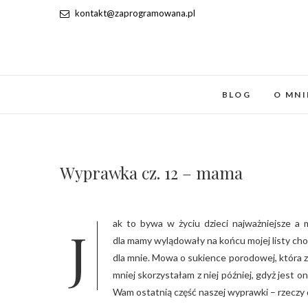
kontakt@zaprogramowana.pl
BLOG
O MNI
Wyprawka cz. 12 – mama
Jak to bywa w życiu dzieci najważniejsze a mama na końcu… U mnie wyszło tak nie chcący ale rzeczywiście rzeczy
dla mamy wylądowały na końcu mojej listy cho
dla mnie. Mowa o sukience porodowej, która zu
mniej skorzystałam z niej później, gdyż jest
Wam ostatnią część naszej wyprawki – rzeczy 