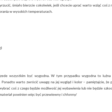
yrzucić, śmiało bierzcie cokolwiek, jeśli chcecie uprać warto wziąć coś z 
 prania w wysokich temperaturach.
ę)
przede wszystkim być wygodna. W tym przypadku wygodna to luźna
. Ponadto warto zwrócić uwagę na jej wygląd i kolor – pamiętajcie, że 
wybrać coś z czego będzie możliwość jej wybawienia lub nie będzie szko
 materiał powinien więc być przewiewny i chłonny/