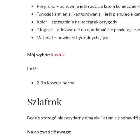
Porę roku – ponownie jeśli rodzicie latem koniecznie kró
Funkcję karmienia i kangurowania – jeśli planujecie k
Kolor – szczególnie na początek przygody
Długość – adekwatnie do upodobań ale pamiętajcie że 
Materiał – powinien być oddychający
Mój wybór:
koszula
Ilość:
2-3 x koszula nocna
Szlafrok
Będzie szczególnie przydatny zimą ale i latem się sprawdz
Na co zwrócić uwagę: