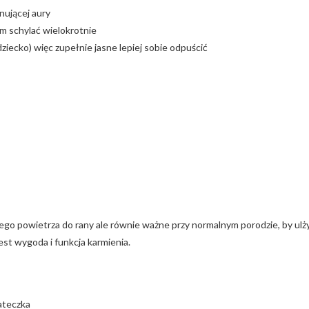
nującej aury
im schylać wielokrotnie
dziecko) więc zupełnie jasne lepiej sobie odpuścić
żego powietrza do rany ale równie ważne przy normalnym porodzie, by ulż
st wygoda i funkcja karmienia.
ateczka