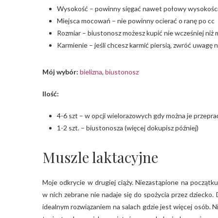
Wysokość – powinny sięgać nawet połowy wysokości
Miejsca mocowań – nie powinny ocierać o ranę po cc
Rozmiar – biustonosz możesz kupić nie wcześniej niż m
Karmienie – jeśli chcesz karmić piersią, zwróć uwagę 
Mój wybór:
bielizna
,
biustonosz
Ilość:
4-6 szt – w opcji wielorazowych gdy można je przepra
1-2 szt. – biustonosza (więcej dokupisz później)
Muszle laktacyjne
Moje odkrycie w drugiej ciąży. Niezastąpione na początku
w nich zebrane nie nadaje się do spożycia przez dziecko.
idealnym rozwiązaniem na salach gdzie jest więcej osób. N