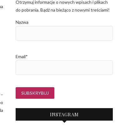
Otrzymuj informacje o nowych wpisach i plikach
na
do pobrania. Bądź na bieżąco z nowymi treściami!
Nazwa
Email*
 –
po
da
INSTAGRAM