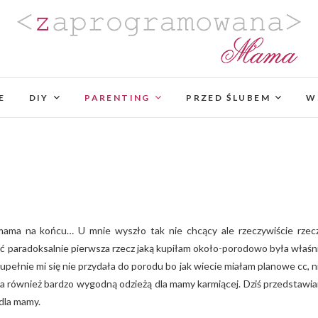
Zaprogramowana Mama
BLOG MAMY PROGRAMISTKI Z PASJĄ DO PLANO
PROJEKTÓW DIY. POZYTYWNIE ZAKRĘCONEJ NA
E
DIY
PARENTING
PROJEKTOWANIA WYJĄTK
PRZED ŚLUBEM
W
ć paradoksalnie pierwsza rzecz jaką kupiłam około-porodowo była właśn
pełnie mi się nie przydała do porodu bo jak wiecie miałam planowe cc, n
 ona również bardzo wygodną odzieżą dla mamy karmiącej. Dziś przedstawi
dla mamy.