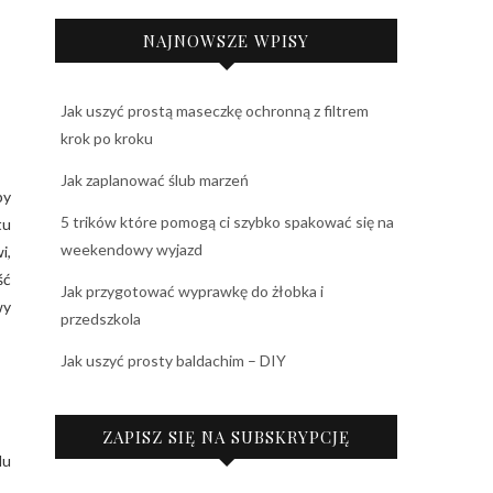
NAJNOWSZE WPISY
Jak uszyć prostą maseczkę ochronną z filtrem
krok po kroku
Jak zaplanować ślub marzeń
by
5 trików które pomogą ci szybko spakować się na
tu
weekendowy wyjazd
i,
ść
Jak przygotować wyprawkę do żłobka i
wy
przedszkola
Jak uszyć prosty baldachim – DIY
ZAPISZ SIĘ NA SUBSKRYPCJĘ
du