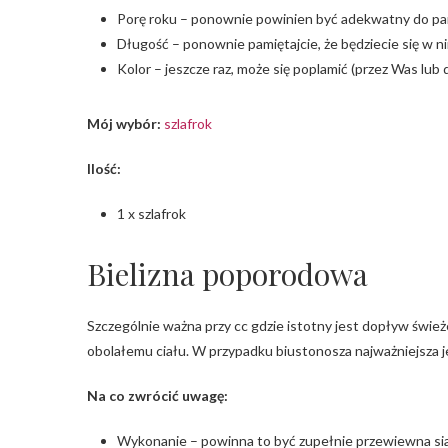
Porę roku – ponownie powinien być adekwatny do pa
Długość – ponownie pamiętajcie, że będziecie się w n
Kolor – jeszcze raz, może się poplamić (przez Was lub 
Mój wybór:
szlafrok
Ilość:
1 x szlafrok
Bielizna poporodowa
Szczególnie ważna przy cc gdzie istotny jest dopływ świe
obolałemu ciału. W przypadku biustonosza najważniejsza je
Na co zwrócić uwagę:
Wykonanie – powinna to być zupełnie przewiewna si