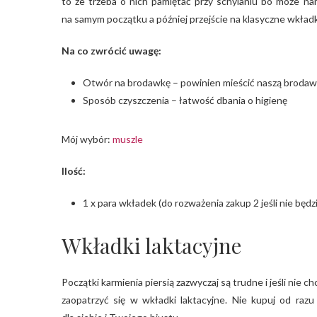
to że trzeba o nich pamiętać przy schylaniu bo może n
na samym początku a później przejście na klasyczne wkładk
Na co zwrócić uwagę:
Otwór na brodawkę – powinien mieścić naszą broda
Sposób czyszczenia – łatwość dbania o higienę
Mój wybór:
muszle
Ilość:
1 x para wkładek (do rozważenia zakup 2 jeśli nie będ
Wkładki laktacyjne
Początki karmienia piersią zazwyczaj są trudne i jeśli nie
zaopatrzyć się w wkładki laktacyjne. Nie kupuj od razu