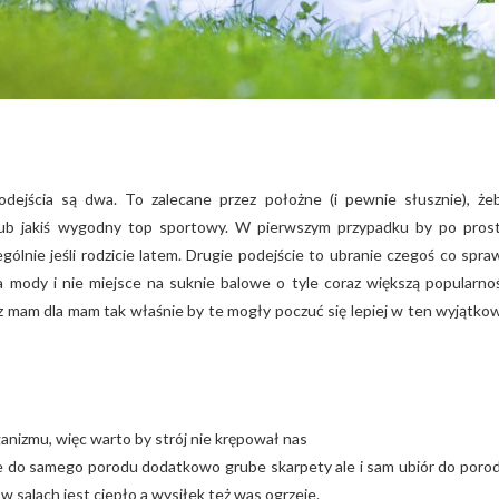
 podejścia są dwa. To zalecane przez położne (i pewnie słusznie), że
 lub jakiś wygodny top sportowy. W pierwszym przypadku by po pros
lnie jeśli rodzicie latem. Drugie podejście to ubranie czegoś co spraw
wia mody i nie miejsce na suknie balowe o tyle coraz większą popularno
z mam dla mam tak właśnie by te mogły poczuć się lepiej w ten wyjątko
ganizmu, więc warto by strój nie krępował nas
jcie do samego porodu dodatkowo grube skarpety ale i sam ubiór do poro
w salach jest ciepło a wysiłek też was ogrzeje.