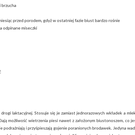
 brzucha
iesiąc przed porodem, gdyż w ostatniej fazie biust bardzo rośnie
na odpinane miseczki
ć
 drogi laktacyjnej. Stosuje się je zamiast jednorazowych wkładek a mle
 Dają możliwość wietrzenia piesi nawet z założonym biustonoszem, co je
ie podrażniają i przyśpieszają gojenie poranionych brodawek. Jedyna wad