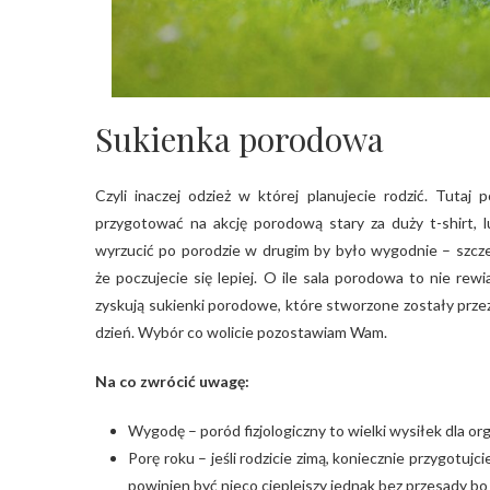
Sukienka porodowa
Czyli inaczej odzież w której planujecie rodzić. Tutaj
przygotować na akcję porodową stary za duży t-shirt,
wyrzucić po porodzie w drugim by było wygodnie – szczegó
że poczujecie się lepiej. O ile sala porodowa to nie re
zyskują sukienki porodowe, które stworzone zostały prze
dzień. Wybór co wolicie pozostawiam Wam.
Na co zwrócić uwagę:
Wygodę – poród fizjologiczny to wielki wysiłek dla or
Porę roku – jeśli rodzicie zimą, koniecznie przygotu
powinien być nieco cieplejszy jednak bez przesady bo 