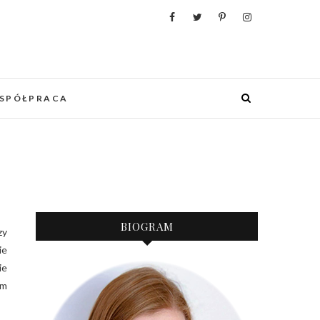
WANIA, ORGANIZACJI I REALIZACJI
 PUNKCIE URZĄDZANIA MIESZKANIA I
OWYCH WESEL.
SPÓŁPRACA
BIOGRAM
ie
ie
am