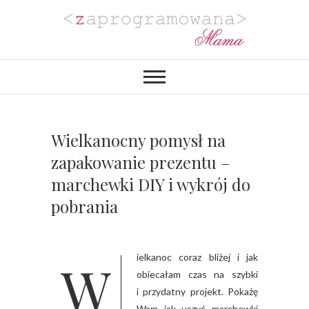
Zaprogramowana
BLOG MAMY PROGRAMISTKI Z
PASJĄ DO PLANOWANIA,
ORGANIZACJI I REALIZACJI
Mama
PROJEKTÓW DIY. POZYTYWNIE
ZAKRĘCONEJ NA PUNKCIE
URZĄDZANIA MIESZKANIA I
PROJEKTOWANIA
Wielkanocny pomysł na
WYJĄTKOWYCH WESEL.
zapakowanie prezentu –
marchewki DIY i wykrój do
pobrania
Wielkanoc coraz bliżej i jak
obiecałam czas na szybki
i przydatny projekt. Pokażę
Wam jak uszyć marchewki