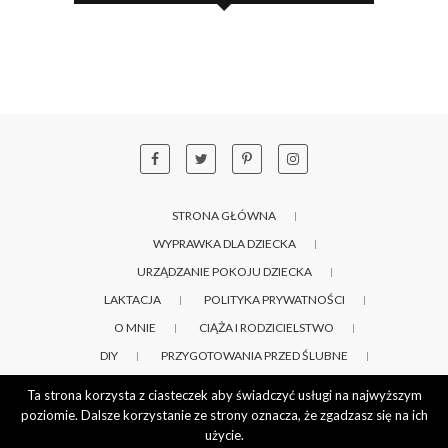
STRONA GŁÓWNA
WYPRAWKA DLA DZIECKA
URZĄDZANIE POKOJU DZIECKA
LAKTACJA
POLITYKA PRYWATNOŚCI
O MNIE
CIĄŻA I RODZICIELSTWO
DIY
PRZYGOTOWANIA PRZED ŚLUBNE
WSPÓŁPRACA
Ta strona korzysta z ciasteczek aby świadczyć usługi na najwyższym
poziomie. Dalsze korzystanie ze strony oznacza, że zgadzasz się na ich
użycie.
© 2026
Zaprogramowana Mama
| Designed by: