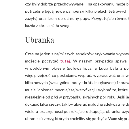
czy były dobrze przechowywane – na opakowaniu może być 
potrzebne będą nowe pampersy, kilka pieluch tetrowych (
zużyły) oraz krem do ochrony pupy. Przygotujcie również
każda z córek miała swoje.
Ubranka
Czas na jeden z najmilszych aspektów szykowania wyprawk
możecie poczytać
tutaj
. W naszym przypadku spawa j
w podobnym okresie (połowa lipca, a Łucja była z poc
więc przejrzeć co posiadamy, wyprać, wyprasować oraz wy
kilka nowych (szczególnie body z krótkim rękawem) i spraw
musieli dokonać mocniejszej weryfikacji i wybrać te, któ
niezależnie od płci w przypadku skrajnych pór roku. Jeśli j
dokupić kilka rzeczy, tak by ubierać malucha adekwatnie d
wiele a oszczędności poszukajcie odkupując ubranka używ
ubranek i rzeczy, których chcieliby się pozbyć a Wam się pr