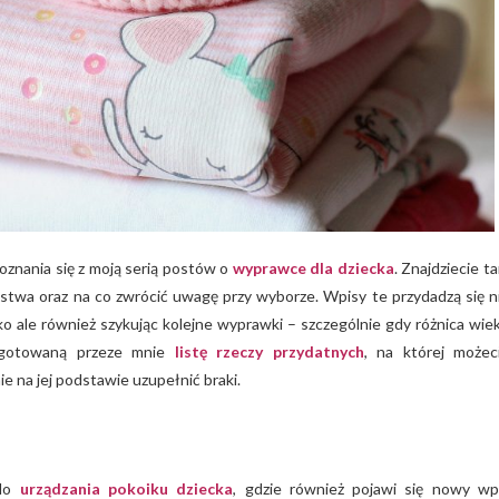
poznania się z moją serią postów o
wyprawce dla dziecka
. Znajdziecie t
eństwa oraz na co zwrócić uwagę przy wyborze. Wpisy te przydadzą się n
 ale również szykując kolejne wyprawki – szczególnie gdy różnica wie
zygotowaną przeze mnie
listę rzeczy przydatnych
, na której możec
e na jej podstawie uzupełnić braki.
 do
urządzania pokoiku dziecka
, gdzie również pojawi się nowy wp