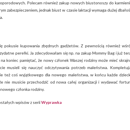
ołoporodowych. Polecam również zakup nowych biustonoszy do karmieni
ym zabezpieczeniem, jednak biust w czasie laktacji wymaga dużej dbałoś
a.
się pokusie kupowania zbędnych gadżetów. Z pewnością również wśr
ydatne perełki. Ja zdecydowałam się np. na zakup Mommy Bag i już ter
na koniec pamiętać, że nowy członek Waszej rodziny może mieć skrajn
ie musieli się nauczyć odczytywania potrzeb maleństwa. Kompletuj
pcie też coś wyjątkowego dla nowego maleństwa, w końcu każde dziec
że nie musicie przechodzić od nowa całej organizacji i wydawać fortu
a nowego członka rodziny.
stałych wpisów z serii
Wyprawka