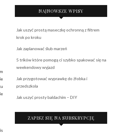
NAJNOWSZE WPISY
Jak uszyć prostą maseczkę ochronną z filtrem
krok po kroku
Jak zaplanować ślub marzeń
5 trików które pomogą ci szybko spakować się na
weekendowy wyjazd
am
Jak przygotować wyprawkę do żłobka i
ie
przedszkola
ku
ie
Jak uszyć prosty baldachim – DIY
ZAPISZ SIĘ NA SUBSKRYPCJĘ
is