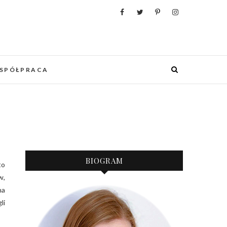
WANIA, ORGANIZACJI I REALIZACJI
 PUNKCIE URZĄDZANIA MIESZKANIA I
OWYCH WESEL.
SPÓŁPRACA
BIOGRAM
w,
na
li