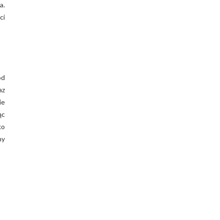
a.
ci
ód
az
ie
ąc
ko
ny