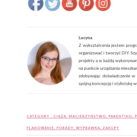
Lucyna
Z wykształcenia jestem progra
organizować i tworzyć DIY. Sz
projekty a w każdą wykonywan
na punkcie urządzania mieszka
zdobywając doświadczenie w 
spójną koncepcję i stylistykę w
CATEGORY :
CIĄŻA
,
MACIERZYŃSTWO
,
PARENTING
,
PLANOWANIE
,
PORADY
,
WYPRAWKA
,
ZAKUPY