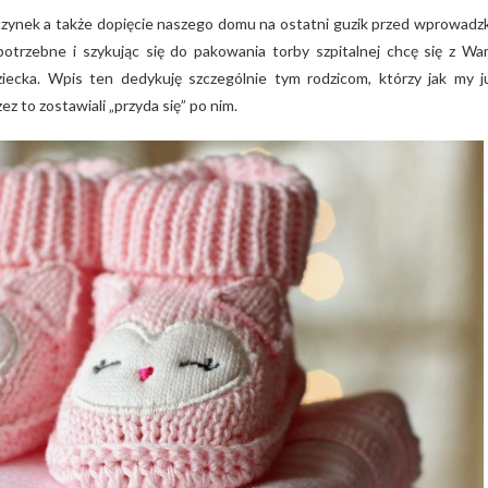
czynek a także dopięcie naszego domu na ostatni guzik przed wprowadz
otrzebne i szykując się do pakowania torby szpitalnej chcę się z Wa
ecka. Wpis ten dedykuję szczególnie tym rodzicom, którzy jak my j
z to zostawiali „przyda się” po nim.