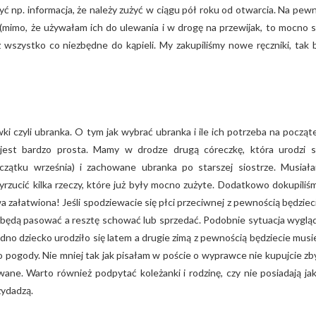
np. informacja, że należy zużyć w ciągu pół roku od otwarcia. Na pew
mimo, że używałam ich do ulewania i w drogę na przewijak, to mocno s
 wszystko co niezbędne do kąpieli. My zakupiliśmy nowe ręczniki, tak 
i czyli ubranka. O tym jak wybrać ubranka i ile ich potrzeba na począt
est bardzo prosta. Mamy w drodze drugą córeczkę, która urodzi s
zątku września) i zachowane ubranka po starszej siostrze. Musiał
rzucić kilka rzeczy, które już były mocno zużyte. Dodatkowo dokupiliś
a załatwiona! Jeśli spodziewacie się płci przeciwnej z pewnością będziec
re będą pasować a resztę schować lub sprzedać. Podobnie sytuacja wyglą
edno dziecko urodziło się latem a drugie zimą z pewnością będziecie musie
o pogody. Nie mniej tak jak pisałam w poście o wyprawce nie kupujcie zb
ane. Warto również podpytać koleżanki i rodzinę, czy nie posiadają jak
zydadzą.