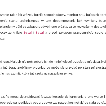
enie takie jak wózek, fotelik samochodowy, monitor snu, bujaczek, tor
dzenie stanu technicznego w tym dopompowania kół, wymiany bater
ie planujemy póki co zakupu podwójnego wózka, za to rozważamy dostaw
zeczy zerknijcie
tutaj
i
tutaj
a przed zakupem przypomnijcie sobie 
rze.
 razu. Maluch nie potrzebuje ich do mniej więcej trzeciego miesiąca życi
już teraz zrobiliśmy przegląd co może się przydać po starszej siostrz
i u nas szumiś, który już czeka na naszą kruszynkę.
 szafie mogą się znajdować jeszcze koszule do karmienia o tyle warto i 
ę poporodową, podkłady poporodowe czy nawet kosmetyki do ciała po cią