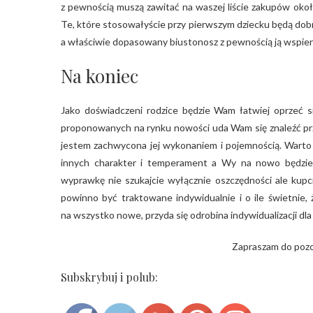
z pewnością muszą zawitać na waszej liście zakupów ok
Te, które stosowałyście przy pierwszym dziecku będą dobr
a właściwie dopasowany biustonosz z pewnością ją wspier
Na koniec
Jako doświadczeni rodzice będzie Wam łatwiej oprzeć 
proponowanych na rynku nowości uda Wam się znaleźć prz
jestem zachwycona jej wykonaniem i pojemnością. Warto 
innych charakter i temperament a Wy na nowo będziec
wyprawkę nie szukajcie wyłącznie oszczędności ale ku
powinno być traktowane indywidualnie i o ile świetnie, 
na wszystko nowe, przyda się odrobina indywidualizacji dl
Zapraszam do pozo
Subskrybuj i polub:
Save