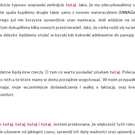
ekście typowo wyprawki zerknijcie
tutaj
. Jako, że my zdecydowaliśmy s
ie spała kupiliśmy drugie takie samo z nowym materacykiem (
UWAG
rego już nie korzysta sprawdźcie stan materaca. Jeśli widzicie na n
m dokupiliśmy kilka nowych prześcieradeł. Jako, że córka rodzi się na la
) a dziecko będziemy otulać w kocyki lub kokoniki adekwatne do panując
zydatne będą inne rzeczy. O tym co warto posiadać pisałam
tutaj
. Polec
 do nich a te które mamy w domu porządnie wygotować. W moim przypad
jąc moje wcześniejsze doświadczenia i walkę o laktację, oraz kr
komfort.
am
tutaj
,
tutaj
,
tutaj
i
tutaj
. Jestem przekonana, że większość tych rzec
nie używane od jakiegoś czasu, sprawdź ich datę ważności oraz upewnij s