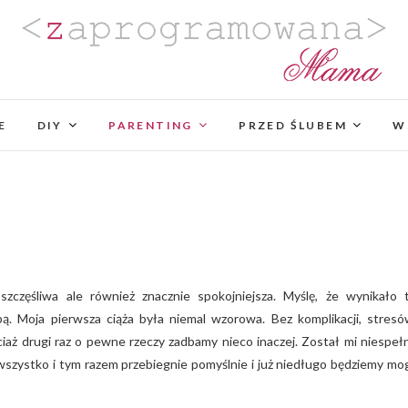
Zaprogramowana Mama
BLOG MAMY PROGRAMISTKI Z PASJĄ DO PLANO
PROJEKTÓW DIY. POZYTYWNIE ZAKRĘCONEJ NA
E
DIY
PARENTING
PROJEKTOWANIA WYJĄTK
PRZED ŚLUBEM
W
bą. Moja pierwsza ciąża była niemal wzorowa. Bez komplikacji, stresó
iaż drugi raz o pewne rzeczy zadbamy nieco inaczej. Został mi niespeł
 wszystko i tym razem przebiegnie pomyślnie i już niedługo będziemy mog