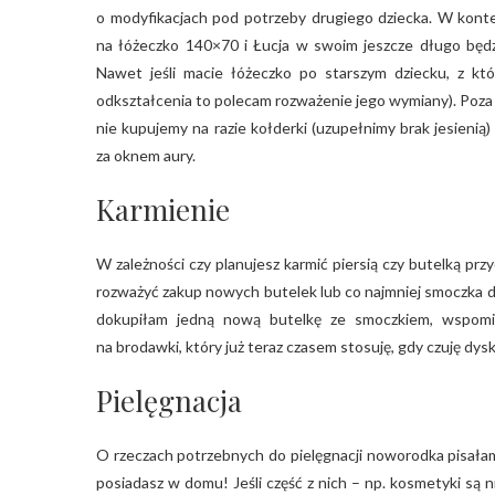
o modyfikacjach pod potrzeby drugiego dziecka. W kont
na łóżeczko 140×70 i Łucja w swoim jeszcze długo będz
Nawet jeśli macie łóżeczko po starszym dziecku, z któ
odkształcenia to polecam rozważenie jego wymiany). Poza ty
nie kupujemy na razie kołderki (uzupełnimy brak jesienią
za oknem aury.
Karmienie
W zależności czy planujesz karmić piersią czy butelką pr
rozważyć zakup nowych butelek lub co najmniej smoczka
dokupiłam jedną nową butelkę ze smoczkiem, wspomina
na brodawki, który już teraz czasem stosuję, gdy czuję dys
Pielęgnacja
O rzeczach potrzebnych do pielęgnacji noworodka pisał
posiadasz w domu! Jeśli część z nich – np. kosmetyki są 