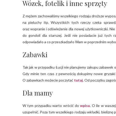
Wózek, fotelik i inne sprzęty
Z mężem zachowaliśmy wszelkiego rodzaju droższe wyposaż
na pieluchy itp. Wszystkich tych rzeczy czeka spraw
oraz wypranie i odświeżenie dla nowej użytkowniczki. N
do gondoli dla starszej. Jeśli nie posiadacie już tych r
odpowiadało a co przeszkadzało Wam w poprzednim wybo
Zabawki
Tak jak w przypadku Łucji nie planujemy zakupu zabawek od
Gdy minie ten czas z pewnością dokupimy nowe gryzaki a 
O zabawkach możecie poczytać
tutaj
. Od początku zagośc
Dla mamy
W tym przypadku warto wrócić do
wpisu
. O ile w waszej
uzupełnić. Poza tym wszelkiego rodzaju wkładki, bielizn