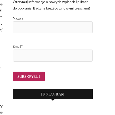
Otrzymuj informacje o nowych wpisach i plikach
ię
do pobrania. Bądź na bieżąco z nowymi treściami!
A
!
im
Nazwa
to
ej
Email*
am
ku
em
INSTAGRAM
zy
ię