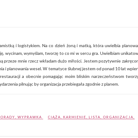
mistką i logistykiem. Na co dzień żoną i matką, która uwielbia planowa
yję, wycinam, wymyślam, tworzę to co mi w sercu gra. Uwielbiam unikato
ą przeze mnie rzecz wkładam dużo miłości. Jestem pozytywnie zakręco
nia i planowania wesel. W tematyce ślubnej jestem od ponad 10 lat wpie
restauracji a obecnie pomagając moim bliskim narzeczeństwom tworz
ydarzenia pilnując by organizacja przebiegała zgodnie z planem.
PORADY
,
WYPRAWKA
CIĄŻA
,
KARMIENIE
,
LISTA
,
ORGANIZACJA
,