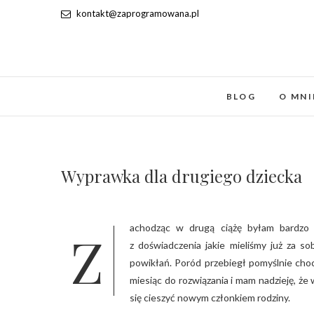
kontakt@zaprogramowana.pl
BLOG
O MNI
Wyprawka dla drugiego dziecka
Zachodząc w drugą ciążę byłam bardzo szczęśliwa ale również znacznie spokojniejsza. Myślę, że wynikało to
z doświadczenia jakie mieliśmy już za so
powikłań. Poród przebiegł pomyślnie choc
miesiąc do rozwiązania i mam nadzieję, że
się cieszyć nowym członkiem rodziny.