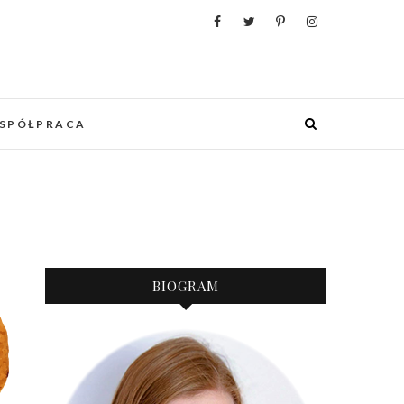
WANIA, ORGANIZACJI I REALIZACJI
 PUNKCIE URZĄDZANIA MIESZKANIA I
OWYCH WESEL.
SPÓŁPRACA
BIOGRAM