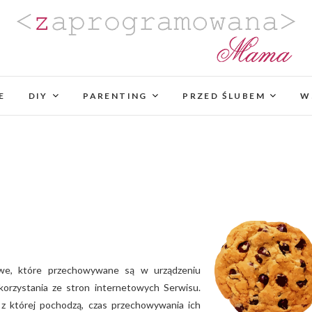
Zaprogramowana Mama
BLOG MAMY PROGRAMISTKI Z PASJĄ DO PLANO
PROJEKTÓW DIY. POZYTYWNIE ZAKRĘCONEJ NA
E
DIY
PARENTING
PROJEKTOWANIA WYJĄTK
PRZED ŚLUBEM
W
towe, które przechowywane są w urządzeniu
orzystania ze stron internetowych Serwisu.
 z której pochodzą, czas przechowywania ich