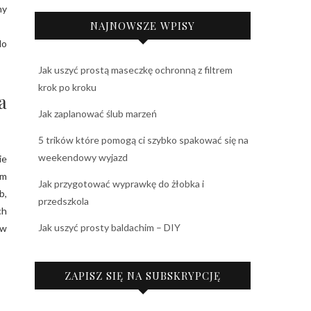
ny
NAJNOWSZE WPISY
do
Jak uszyć prostą maseczkę ochronną z filtrem
krok po kroku
a
Jak zaplanować ślub marzeń
5 trików które pomogą ci szybko spakować się na
weekendowy wyjazd
ie
ym
Jak przygotować wyprawkę do żłobka i
b,
przedszkola
ch
Jak uszyć prosty baldachim – DIY
ów
ZAPISZ SIĘ NA SUBSKRYPCJĘ