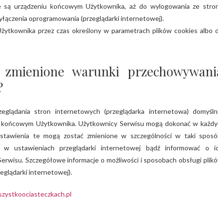
 są urządzeniu końcowym Użytkownika, aż do wylogowania ze stro
yłączenia oprogramowania (przeglądarki internetowej).
tkownika przez czas określony w parametrach plików cookies albo 
 zmienione warunki przechowywani
?
glądania stron internetowych (przeglądarka internetowa) domyśln
u końcowym Użytkownika. Użytkownicy Serwisu mogą dokonać w każd
Ustawienia te mogą zostać zmienione w szczególności w taki sposó
 w ustawieniach przeglądarki internetowej bądź informować o i
rwisu. Szczegółowe informacje o możliwości i sposobach obsługi plik
glądarki internetowej).
zystkoociasteczkach.pl