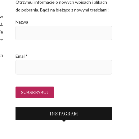
Otrzymuj informacje o nowych wpisach i plikach
do pobrania. Bądź na bieżąco z nowymi treściami!
ów
Nazwa
).
ie
ze
ch
Email*
INSTAGRAM