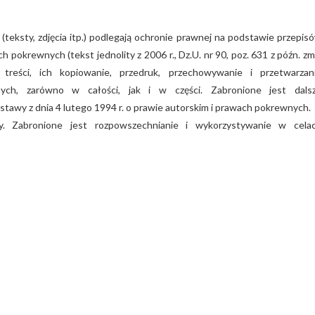
 (teksty, zdjęcia itp.) podlegają ochronie prawnej na podstawie przepis
 pokrewnych (tekst jednolity z 2006 r., Dz.U. nr 90, poz. 631 z późn. zm.
treści, ich kopiowanie, przedruk, przechowywanie i przetwarzan
nych, zarówno w całości, jak i w części. Zabronione jest dals
stawy z dnia 4 lutego 1994 r. o prawie autorskim i prawach pokrewnych.
y. Zabronione jest rozpowszechnianie i wykorzystywanie w cela