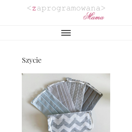
Zaprogramowana
BLOG MAMY PROGRAMISTKI Z
PASJĄ DO PLANOWANIA,
ORGANIZACJI I REALIZACJI
Mama
PROJEKTÓW DIY. POZYTYWNIE
ZAKRĘCONEJ NA PUNKCIE
URZĄDZANIA MIESZKANIA I
PROJEKTOWANIA
Szycie
WYJĄTKOWYCH WESEL.