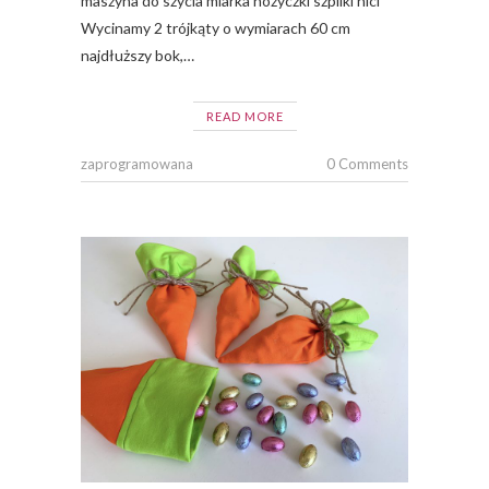
maszyna do szycia miarka nożyczki szpilki nici
Wycinamy 2 trójkąty o wymiarach 60 cm
najdłuższy bok,…
READ MORE
zaprogramowana
0 Comments