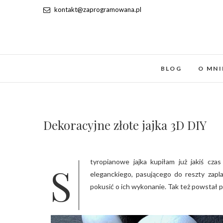
kontakt@zaprogramowana.pl
BLOG
O MNI
Dekoracyjne złote jajka 3D DIY
Styropianowe jajka kupiłam już jakiś czas temu i ciągle szukałam pomysłu jak je ozdobić. Chciałam zrobić coś
eleganckiego, pasującego do reszty zapl
pokusić o ich wykonanie. Tak też powstał p