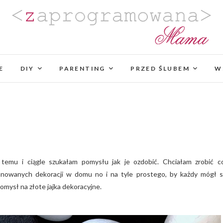
Zaprogramowana Mama
BLOG MAMY PROGRAMISTKI Z PASJĄ DO PLANO
PROJEKTÓW DIY. POZYTYWNIE ZAKRĘCONEJ NA
E
DIY
PARENTING
PROJEKTOWANIA WYJĄTK
PRZED ŚLUBEM
W
anowanych dekoracji w domu no i na tyle prostego, by każdy mógł s
omysł na złote jajka dekoracyjne.