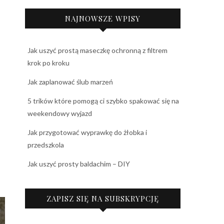
NAJNOWSZE WPISY
Jak uszyć prostą maseczkę ochronną z filtrem
krok po kroku
Jak zaplanować ślub marzeń
5 trików które pomogą ci szybko spakować się na
weekendowy wyjazd
Jak przygotować wyprawkę do żłobka i
przedszkola
Jak uszyć prosty baldachim – DIY
ZAPISZ SIĘ NA SUBSKRYPCJĘ