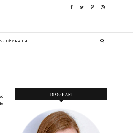
WANIA, ORGANIZACJI I REALIZACJI
 PUNKCIE URZĄDZANIA MIESZKANIA I
OWYCH WESEL.
SPÓŁPRACA
BIOGRAM
ię