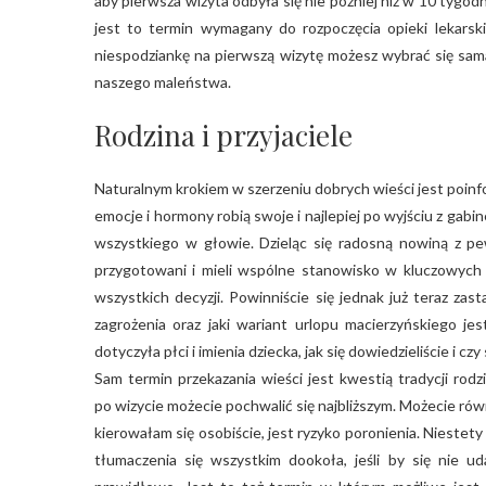
aby pierwsza wizyta odbyła się nie później niż w 10 tygodn
jest to termin wymagany do rozpoczęcia opieki lekarski
niespodziankę na pierwszą wizytę możesz wybrać się sama.
naszego maleństwa.
Rodzina i przyjaciele
Naturalnym krokiem w szerzeniu dobrych wieści jest poinfo
emocje i hormony robią swoje i najlepiej po wyjściu z gab
wszystkiego w głowie. Dzieląc się radosną nowiną z pew
przygotowani i mieli wspólne stanowisko w kluczowych 
wszystkich decyzji. Powinniście się jednak już teraz za
zagrożenia oraz jaki wariant urlopu macierzyńskiego je
dotyczyła płci i imienia dziecka, jak się dowiedzieliście i czy 
Sam termin przekazania wieści jest kwestią tradycji rodzi
po wizycie możecie pochwalić się najbliższym. Możecie równ
kierowałam się osobiście, jest ryzyko poronienia. Niestet
tłumaczenia się wszystkim dookoła, jeśli by się nie u