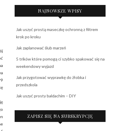
NAJNOWSZE WPISY
Jak uszyć prostą maseczkę ochronną z filtrem
krok po kroku
Jak zaplanować ślub marzeń
ój
eć
5 trików które pomogą ci szybko spakować się na
na
weekendowy wyjazd
wa
Jak przygotować wyprawkę do żłobka i
99
przedszkola
kę
Jak uszyć prosty baldachim – DIY
ję
go
ZAPISZ SIĘ NA SUBSKRYPCJĘ
en
ne