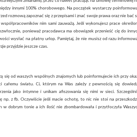
późniejszymi zmianami), przez co nawet pracując na umówię terminowej n
e między innymi 100% chorobowego. Na początek wystarczy poinformow
ed rozmową zapoznać się z przepisami i znać swoje prawa oraz nie bać s
 współpracowników nim sami zauważą. Jeśli wykonujesz prace określo
ezwłocznie, ponieważ pracodawca ma obowiązek przenieść cię do inny
ości wysłać na płatny urlop. Pamiętaj, że nie musisz od razu informow
je przyjdzie jeszcze czas.
 się od waszych wspólnych znajomych lub poinformujecie ich przy okaz
ci całemu światu. Ci, którym na Was zależy z pewnością się dowied
rzenia jako intymne i unikam afiszowania się nimi w sieci. Szczególni
ę np. z fb. Oczywiście jeśli macie ochotę, to nic nie stoi na przeszkodz
on w dobrym tonie a ich ilość nie zbombardowała i przytłoczyła Waszy