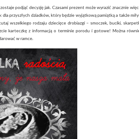
pozostaje podjąć decyzję jak. Czasami prezent może wyrazić znacznie więc
dla przyszłych dziadków, który będzie wyjątkową pamiątką a także mił
taj wszelkiego rodzaju dziecięce drobiazgi – smoczek, buciki, skarpetk
zcie karteczkę z informacją o terminie porodu i gotowe! Można równi
odarować w ramce.