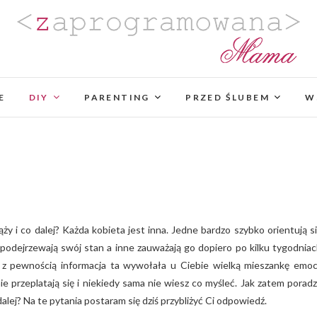
Zaprogramowana Mama
BLOG MAMY PROGRAMISTKI Z PASJĄ DO PLANO
PROJEKTÓW DIY. POZYTYWNIE ZAKRĘCONEJ NA
E
DIY
PARENTING
PROJEKTOWANIA WYJĄTK
PRZED ŚLUBEM
W
i podejrzewają swój stan a inne zauważają go dopiero po kilku tygodniac
z z pewnością informacja ta wywołała u Ciebie wielką mieszankę emocj
ie przeplatają się i niekiedy sama nie wiesz co myśleć. Jak zatem poradz
 dalej? Na te pytania postaram się dziś przybliżyć Ci odpowiedź.