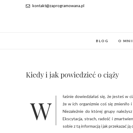
kontakt@zaprogramowana.pl
BLOG
O MNI
Kiedy i jak powiedzieć o ciąży
Właśnie dowiedziałaś się, że jesteś w ciąży i co dalej? Każda kobieta jest inna. Jedne bardzo szybko orientują się,
że w ich organizmie coś się zmieniło 
Niezależnie do której grupy należys
Ekscytacja, strach, radość i zmartwien
sobie z tą informacją i jak przekazać ją