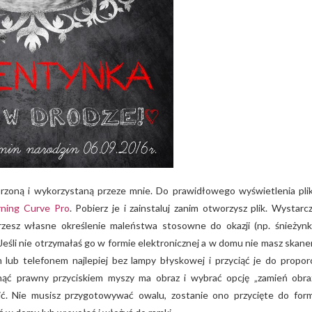
zoną i wykorzystaną przeze mnie. Do prawidłowego wyświetlenia pli
rning Curve Pro
. Pobierz je i zainstaluj zanim otworzysz plik. Wystarcz
rzesz własne określenie maleństwa stosowne do okazji (np. śnieżynk
 Jeśli nie otrzymałaś go w formie elektronicznej a w domu nie masz skane
lub telefonem najlepiej bez lampy błyskowej i przyciąć je do proporc
knąć prawny przyciskiem myszy ma obraz i wybrać opcję „zamień obra
zić. Nie musisz przygotowywać owalu, zostanie ono przycięte do for