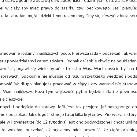
iu ciąży. Zgodnie z ustawą o świadczeniach rodzinnych rozd. 2 art. 9 ust.
ej w ciąży aby mieć prawo do zasiłku tzw. becikowego. Jeśli planuje
 Ja zabrałam męża i dzięki temu razem mogliśmy się cieszyć z bicia ser
rmowanie rodziny i najbliższych osób. Pierwsza rada – poczekaj! Tak wie
inetu powiedziałabyś całemu światu, jednak daj sobie chwilę na poukładan
nością pojawi się wiele pytań z troski o Was. Warto byście byli na 
sprawach. Spokojnie nie musicie od razu wszystkiego wiedzieć i podj
stanowić jak długo planujesz pracować w ciąży i czy warunki nie stanow
st Wam najbliższy. Poza tym większość pytań będzie miła i z pewnośc
się cieszycie.
nnych i podejścia do sprawy. Jeśli jest tak przyjęte, już następnego dn
ież poczekać. Jak długo? Istnieje tutaj kilka kryteriów. Pierwszym, któr
y ale w I trymestrze (do 12 tygodnia) jest ono podwyższone i chcąc unikn
dało wolałam poczekać, aż będziemy mieli pewność, że ciąża przebie