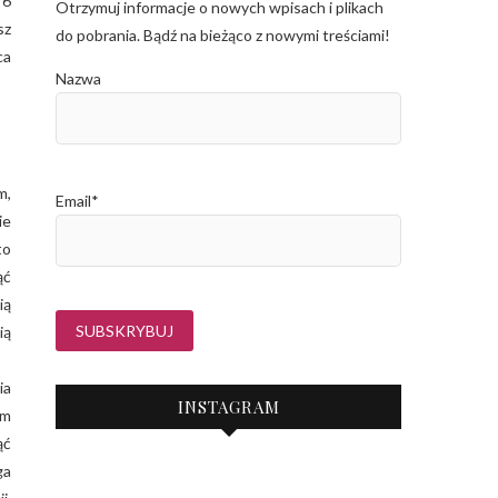
 6
Otrzymuj informacje o nowych wpisach i plikach
sz
do pobrania. Bądź na bieżąco z nowymi treściami!
ca
Nazwa
m,
Email*
ie
to
ąć
ią
ią
ia
INSTAGRAM
ym
ąć
ga