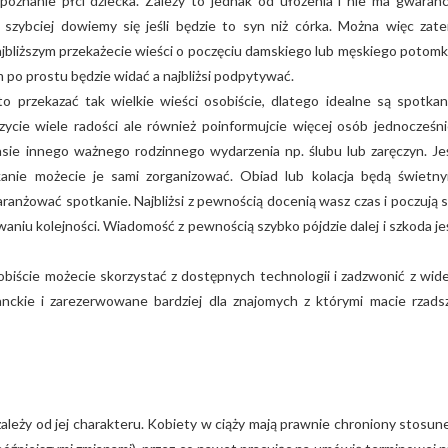
oznanie płci dziecka. Zależy to jednak od ułożenia i nie ma gwarancj
j szybciej dowiemy się jeśli będzie to syn niż córka. Można więc zat
jbliższym przekażecie wieści o poczęciu damskiego lub męskiego potomk
m po prostu będzie widać a najbliżsi podpytywać.
o przekazać tak wielkie wieści osobiście, dlatego idealne są spotkan
zycie wiele radości ale również poinformujcie więcej osób jednocześni
ie innego ważnego rodzinnego wydarzenia np. ślubu lub zaręczyn. Jeś
anie możecie je sami zorganizować. Obiad lub kolacja będą świetn
anżować spotkanie. Najbliżsi z pewnością docenią wasz czas i poczują s
aniu kolejności. Wiadomość z pewnością szybko pójdzie dalej i szkoda jeś
sobiście możecie skorzystać z dostępnych technologii i zadzwonić z wid
anckie i zarezerwowane bardziej dla znajomych z którymi macie rzads
ależy od jej charakteru. Kobiety w ciąży mają prawnie chroniony stosun