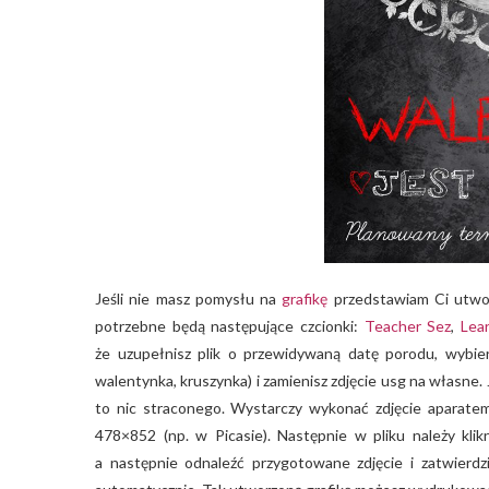
Jeśli nie masz pomysłu na
grafikę
przedstawiam Ci utwor
potrzebne będą następujące czcionki:
Teacher Sez
,
Lea
że uzupełnisz plik o przewidywaną datę porodu, wybie
walentynka, kruszynka) i zamienisz zdjęcie usg na własne.
to nic straconego. Wystarczy wykonać zdjęcie aparatem 
478×852 (np. w Picasie). Następnie w pliku należy kli
a następnie odnaleźć przygotowane zdjęcie i zatwierd