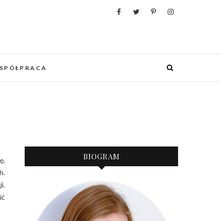
WANIA, ORGANIZACJI I REALIZACJI
 PUNKCIE URZĄDZANIA MIESZKANIA I
OWYCH WESEL.
SPÓŁPRACA
BIOGRAM
h.
i.
ić