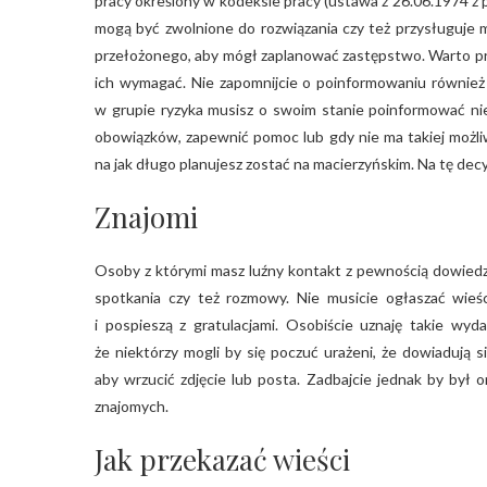
pracy określony w kodeksie pracy (ustawa z 26.06.1974 z 
mogą być zwolnione do rozwiązania czy też przysługuj
przełożonego, aby mógł zaplanować zastępstwo. Warto prz
ich wymagać. Nie zapomnijcie o poinformowaniu również
w grupie ryzyka musisz o swoim stanie poinformować ni
obowiązków, zapewnić pomoc lub gdy nie ma takiej możliw
na jak długo planujesz zostać na macierzyńskim. Na tę decyz
Znajomi
Osoby z którymi masz luźny kontakt z pewnością dowiedzą
spotkania czy też rozmowy. Nie musicie ogłaszać wieś
i pospieszą z gratulacjami. Osobiście uznaję takie wyda
że niektórzy mogli by się poczuć urażeni, że dowiadują si
aby wrzucić zdjęcie lub posta. Zadbajcie jednak by był 
znajomych.
Jak przekazać wieści