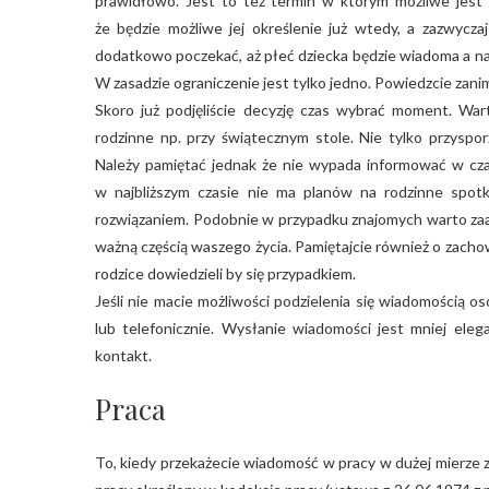
prawidłowo. Jest to też termin w którym możliwe jest p
że będzie możliwe jej określenie już wtedy, a zazwycza
dodatkowo poczekać, aż płeć dziecka będzie wiadoma a na
W zasadzie ograniczenie jest tylko jedno. Powiedzcie zani
Skoro już podjęliście decyzję czas wybrać moment. Wart
rodzinne np. przy świątecznym stole. Nie tylko przyspor
Należy pamiętać jednak że nie wypada informować w czas
w najbliższym czasie nie ma planów na rodzinne spotk
rozwiązaniem. Podobnie w przypadku znajomych warto zaar
ważną częścią waszego życia. Pamiętajcie również o zachow
rodzice dowiedzieli by się przypadkiem.
Jeśli nie macie możliwości podzielenia się wiadomością o
lub telefonicznie. Wysłanie wiadomości jest mniej eleg
kontakt.
Praca
To, kiedy przekażecie wiadomość w pracy w dużej mierze z