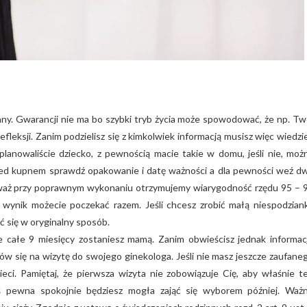
ny. Gwarancji nie ma bo szybki tryb życia może spowodować, że np. Tw
efleksji. Zanim podzielisz się z kimkolwiek informacją musisz więc wiedzi
lanowaliście dziecko, z pewnością macie takie w domu, jeśli nie, moż
rzed kupnem sprawdź opakowanie i datę ważności a dla pewności weź d
ieważ przy poprawnym wykonaniu otrzymujemy wiarygodność rzędu 95 – 
 wynik możecie poczekać razem. Jeśli chcesz zrobić małą niespodzian
 się w oryginalny sposób.
 całe 9 miesięcy zostaniesz mamą. Zanim obwieścisz jednak informac
się na wizytę do swojego ginekologa. Jeśli nie masz jeszcze zaufane
sieci. Pamiętaj, że pierwsza wizyta nie zobowiązuje Cię, aby właśnie t
steś pewna spokojnie będziesz mogła zająć się wyborem później. Waż