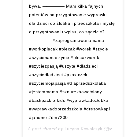
bywa. ————— Mam kilka fajnych
patentów na przygotowanie wyprawki
dla dzieci do żłobka i przedszkola i myślę
o przygotowaniu wpisu, co sądzicie?
————— #zaprogramowanamama
#workoplecak #plecak #worek #szycie
#szycienamaszynie #plecakworek
#szyciezpasją #uszyte #dladzieci
#szyciedladzieci #plecaczek
#szyciemojapasja #dlaprzedszkolaka
#jestemmama #sznurekbawełniany
#backpackforkids #wyprawkadożłobka
#wyprawkadoprzedszkola #dresowkapl
#janome #dm7200
A post shared by
Lucyna Kowalczyk
(@zaprogramowanamama) on