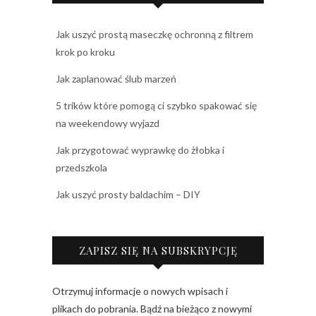
Jak uszyć prostą maseczkę ochronną z filtrem
krok po kroku
Jak zaplanować ślub marzeń
5 trików które pomogą ci szybko spakować się
na weekendowy wyjazd
Jak przygotować wyprawkę do żłobka i
przedszkola
Jak uszyć prosty baldachim – DIY
ZAPISZ SIĘ NA SUBSKRYPCJĘ
Otrzymuj informacje o nowych wpisach i
plikach do pobrania. Bądź na bieżąco z nowymi