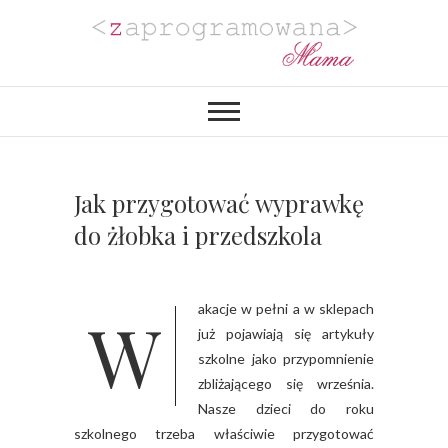
Zaprogramowana
BLOG MAMY PROGRAMISTKI Z
PASJĄ DO PLANOWANIA,
ORGANIZACJI I REALIZACJI
Mama
PROJEKTÓW DIY. POZYTYWNIE
ZAKRĘCONEJ NA PUNKCIE
URZĄDZANIA MIESZKANIA I
PROJEKTOWANIA
Jak przygotować wyprawkę
WYJĄTKOWYCH WESEL.
do żłobka i przedszkola
Wakacje w pełni a w sklepach
już pojawiają się artykuły
szkolne jako przypomnienie
zbliżającego się września.
Nasze dzieci do roku
szkolnego trzeba właściwie przygotować