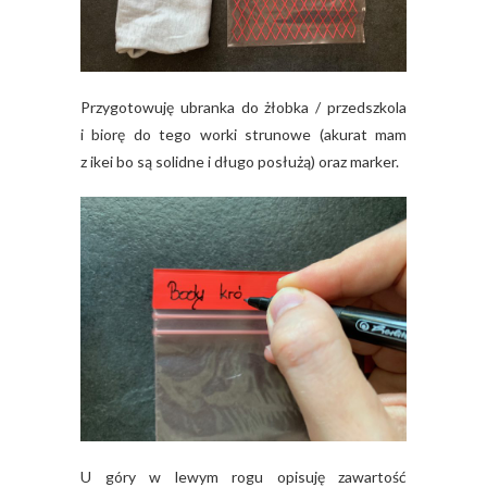
Przygotowuję ubranka do żłobka / przedszkola
i biorę do tego worki strunowe (akurat mam
z ikei bo są solidne i długo posłużą) oraz marker.
U góry w lewym rogu opisuję zawartość