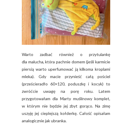
Warto zadbać również o przytulankę
dla malucha, która pachnie domem (jeśli karmicie
piersią warto uperfumować ją kilkoma kroplami
mleka). Gdy macie przynieść całą pościel
(prześcieradło 60×120, poduszkę i kocyk) to
zwróćcie uwagę na porę roku. Latem
przygotowałam dla Marty muślinowy komplet,
w którym nie będzie jej zbyt gorąco. Na zimę
uszyję jej cieplejszą kołderkę. Całość opisałam
analogicznie jak ubranka.