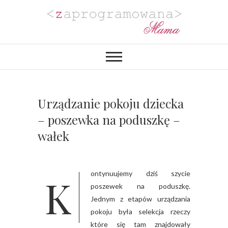
Zaprogramowana
BLOG MAMY PROGRAMISTKI Z
PASJĄ DO PLANOWANIA,
ORGANIZACJI I REALIZACJI
Mama
PROJEKTÓW DIY. POZYTYWNIE
ZAKRĘCONEJ NA PUNKCIE
URZĄDZANIA MIESZKANIA I
PROJEKTOWANIA
Urządzanie pokoju dziecka
WYJĄTKOWYCH WESEL.
– poszewka na poduszkę –
wałek
Kontynuujemy dziś szycie
poszewek na poduszkę.
Jednym z etapów urządzania
pokoju była selekcja rzeczy
które się tam znajdowały