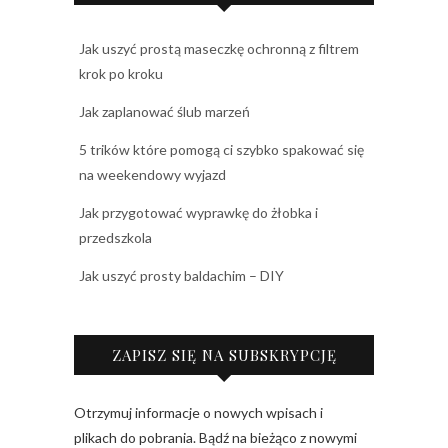
Jak uszyć prostą maseczkę ochronną z filtrem
krok po kroku
Jak zaplanować ślub marzeń
5 trików które pomogą ci szybko spakować się
na weekendowy wyjazd
Jak przygotować wyprawkę do żłobka i
przedszkola
Jak uszyć prosty baldachim – DIY
ZAPISZ SIĘ NA SUBSKRYPCJĘ
Otrzymuj informacje o nowych wpisach i
plikach do pobrania. Bądź na bieżąco z nowymi