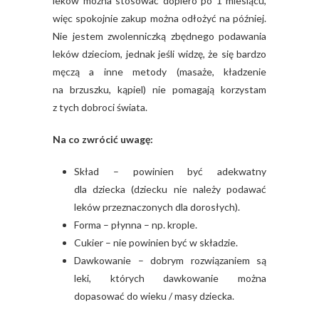
leków można stosować dopiero po 1 miesiącu,
więc spokojnie zakup można odłożyć na później.
Nie jestem zwolenniczką zbędnego podawania
leków dzieciom, jednak jeśli widzę, że się bardzo
męczą a inne metody (masaże, kładzenie
na brzuszku, kąpiel) nie pomagają korzystam
z tych dobroci świata.
Na co zwrócić uwagę:
Skład – powinien być adekwatny
dla dziecka (dziecku nie należy podawać
leków przeznaczonych dla dorosłych).
Forma – płynna – np. krople.
Cukier – nie powinien być w składzie.
Dawkowanie – dobrym rozwiązaniem są
leki, których dawkowanie można
dopasować do wieku / masy dziecka.