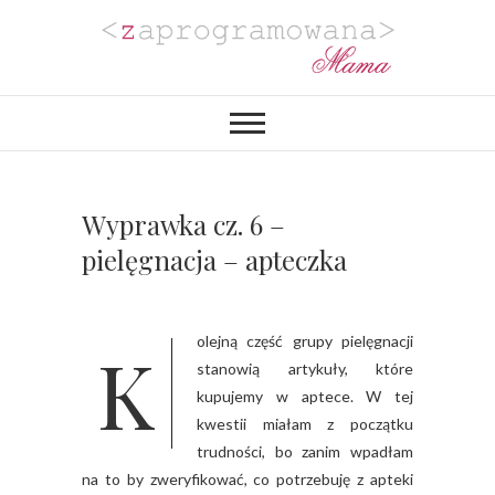
Zaprogramowana
BLOG MAMY PROGRAMISTKI Z
PASJĄ DO PLANOWANIA,
ORGANIZACJI I REALIZACJI
Mama
PROJEKTÓW DIY. POZYTYWNIE
ZAKRĘCONEJ NA PUNKCIE
URZĄDZANIA MIESZKANIA I
PROJEKTOWANIA
Wyprawka cz. 6 –
WYJĄTKOWYCH WESEL.
pielęgnacja – apteczka
Kolejną część grupy pielęgnacji
stanowią artykuły, które
kupujemy w aptece. W tej
kwestii miałam z początku
trudności, bo zanim wpadłam
na to by zweryfikować, co potrzebuję z apteki