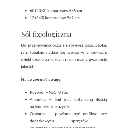
60 (20×3) kompresów 5×5 cm
12 (4×3) kompresów 9×9 cm
Sól fizjologiczna
Do przemywania oczu ale również uszu, pępka,
ran. Idealnie nadaje się wersja w ampułkach,
dzięki czemu za każdym razem mamy gwarancję
jakości.
Na co zwrócić uwagę:
Roztwór – NaCl 0,9%.
Ampułka – 5ml jest optymalną ilością
na jednokrotne użycie.
Otwarcie – powinno być możliwe bez
dodatkowych sprzętów –
np. przez wyłamanie lub przekręcenie.