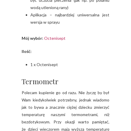
być uczucia pieczenia (jak np. po polaniu
wodą utlenioną rany)
Aplikacja – najbardziej uniwersalna jest
wersja w sprayu
Mój wybór:
Octenisept
Ilość:
1 x Octenisept
Termometr
Polecam kupienie go od razu. Nie życzę by był
Wam kiedykolwiek potrzebny, jednak wiadomo
jak to bywa a znacznie ciężej dziecku zmierzyć
temperaturę naszymi termometrami, niż
bezdotykowym. Przy okazji warto pamiętać,
że dzieci wieczorem mają wyższą temperaturę