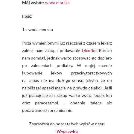
Mój wybór:
woda morska
Ilość:
1 x woda morska
Poza wymienionymi już rzeczami z czasem lekarz
zalecił nam zakup i podawanie
Dicoflor
. Bardzo
nam pomógł, jednak warto stosować go dopiero
po zaleceniach pediatry. W mojej ocenie
kupowanie leków przeciwgorączkowych
na zapas nie ma dużego sensu (chyba, że do
najbliższej apteki macie na prawdę daleko). Jeśli
już planujecie ich zakup warto wziąć ibuprofen
oraz paracetamol – obecnie zaleca się
podawanie ich przemiennie.
Zapraszam do pozostałych wpisów z serii
Wyprawka