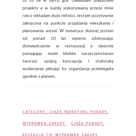
to co mi w sercu gra. Uwielbiam unikatowe
projekty a w każdą wykonywaną przeze mnie
rzecz wkładam dużo miłości. Jestem pozytywnie
zakręcona na punkcie urządzania mieszkania i
planowania wesel. W tematyce ślubnej jestem
od ponad 10 lat wpierw zdobywając
doświadczenie w restauracji a obecnie
pomagając moim bliskim narzeczeństwom
tworzyć spójną koncepcję i stylistykę
wydarzenia pilnując by organizacja przebiegała
zgodnie z planem.
CATEGORY :
CIĄŻA
,
PARENTING
,
PORADY
,
WYPRAWKA
,
ZAKUPY
CIĄŻA
,
PORADY
,
RECENZJA
,
TIP
,
WYPRAWKA
,
ZAKUPY