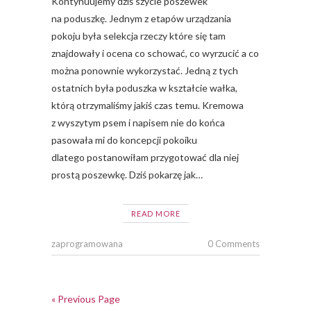
Kontynuujemy dziś szycie poszewek
na poduszkę. Jednym z etapów urządzania
pokoju była selekcja rzeczy które się tam
znajdowały i ocena co schować, co wyrzucić a co
można ponownie wykorzystać. Jedną z tych
ostatnich była poduszka w kształcie wałka,
którą otrzymaliśmy jakiś czas temu. Kremowa
z wyszytym psem i napisem nie do końca
pasowała mi do koncepcji pokoiku
dlatego postanowiłam przygotować dla niej
prostą poszewkę. Dziś pokarzę jak…
READ MORE
zaprogramowana
0 Comments
« Previous Page