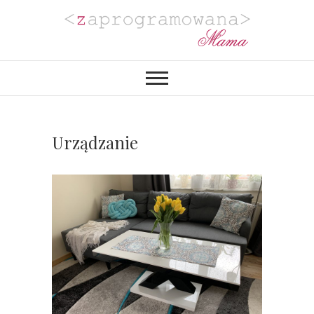
Zaprogramowana
BLOG MAMY PROGRAMISTKI Z
PASJĄ DO PLANOWANIA,
ORGANIZACJI I REALIZACJI
Mama
PROJEKTÓW DIY. POZYTYWNIE
ZAKRĘCONEJ NA PUNKCIE
URZĄDZANIA MIESZKANIA I
PROJEKTOWANIA
Urządzanie
WYJĄTKOWYCH WESEL.