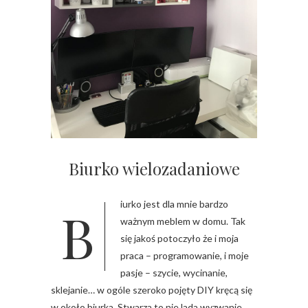
Biurko wielozadaniowe
Biurko jest dla mnie bardzo
ważnym meblem w domu. Tak
się jakoś potoczyło że i moja
praca – programowanie, i moje
pasje – szycie, wycinanie,
sklejanie… w ogóle szeroko pojęty DIY kręcą się
w około biurka. Stwarza to nie lada wyzwanie