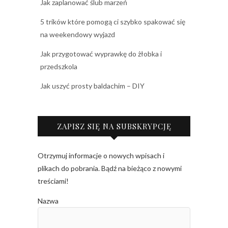
Jak zaplanować ślub marzeń
5 trików które pomogą ci szybko spakować się
na weekendowy wyjazd
Jak przygotować wyprawkę do żłobka i
przedszkola
Jak uszyć prosty baldachim – DIY
ZAPISZ SIĘ NA SUBSKRYPCJĘ
Otrzymuj informacje o nowych wpisach i
plikach do pobrania. Bądź na bieżąco z nowymi
treściami!
Nazwa