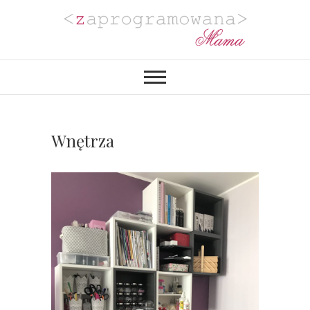
Zaprogramowana
BLOG MAMY PROGRAMISTKI Z
PASJĄ DO PLANOWANIA,
ORGANIZACJI I REALIZACJI
Mama
PROJEKTÓW DIY. POZYTYWNIE
ZAKRĘCONEJ NA PUNKCIE
URZĄDZANIA MIESZKANIA I
PROJEKTOWANIA
Wnętrza
WYJĄTKOWYCH WESEL.