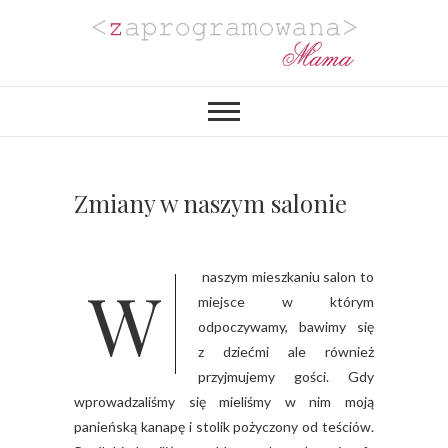
Zaprogramowana
BLOG MAMY PROGRAMISTKI Z
PASJĄ DO PLANOWANIA,
ORGANIZACJI I REALIZACJI
Mama
PROJEKTÓW DIY. POZYTYWNIE
ZAKRĘCONEJ NA PUNKCIE
URZĄDZANIA MIESZKANIA I
PROJEKTOWANIA
Zmiany w naszym salonie
WYJĄTKOWYCH WESEL.
W naszym mieszkaniu salon to
miejsce w którym
odpoczywamy, bawimy się
z dziećmi ale również
przyjmujemy gości. Gdy
wprowadzaliśmy się mieliśmy w nim moją
panieńską kanapę i stolik pożyczony od teściów.