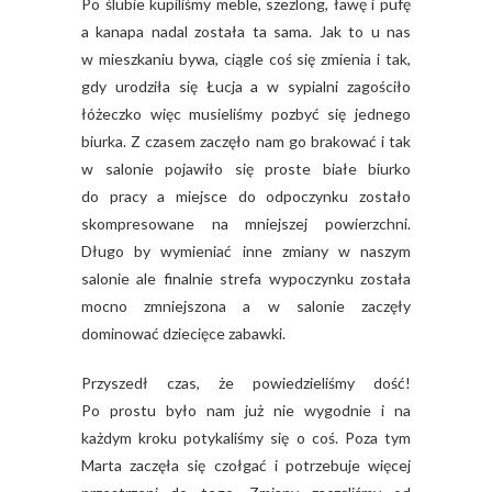
Po ślubie kupiliśmy meble, szezlong, ławę i pufę
a kanapa nadal została ta sama. Jak to u nas
w mieszkaniu bywa, ciągle coś się zmienia i tak,
gdy urodziła się Łucja a w sypialni zagościło
łóżeczko więc musieliśmy pozbyć się jednego
biurka. Z czasem zaczęło nam go brakować i tak
w salonie pojawiło się proste białe biurko
do pracy a miejsce do odpoczynku zostało
skompresowane na mniejszej powierzchni.
Długo by wymieniać inne zmiany w naszym
salonie ale finalnie strefa wypoczynku została
mocno zmniejszona a w salonie zaczęły
dominować dziecięce zabawki.
Przyszedł czas, że powiedzieliśmy dość!
Po prostu było nam już nie wygodnie i na
każdym kroku potykaliśmy się o coś. Poza tym
Marta zaczęła się czołgać i potrzebuje więcej