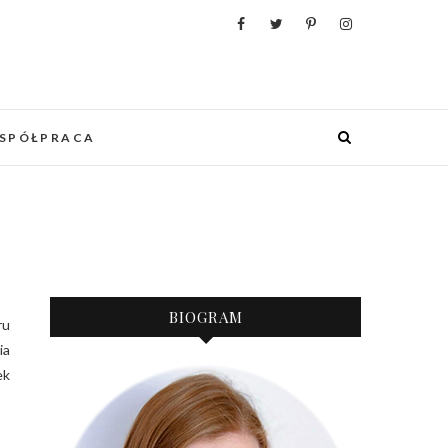
WANIA, ORGANIZACJI I REALIZACJI
 PUNKCIE URZĄDZANIA MIESZKANIA I
OWYCH WESEL.
SPÓŁPRACA
BIOGRAM
ia
ek