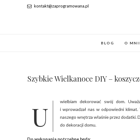
kontakt@zaprogramowana.pl
BLOG
O MNI
Szybkie Wielkanoce DIY – koszycz
Uwielbiam dekorować swój dom. Uważam, że wcale dużo nie trzeba by nabrał indywidualnego charakteru
i wprowadzał nas w odpowiedni klimat. W
naszego wnętrza właśnie przez dodatki. D
do dekoracji domu.
Do wykonania potrzebne będą
: