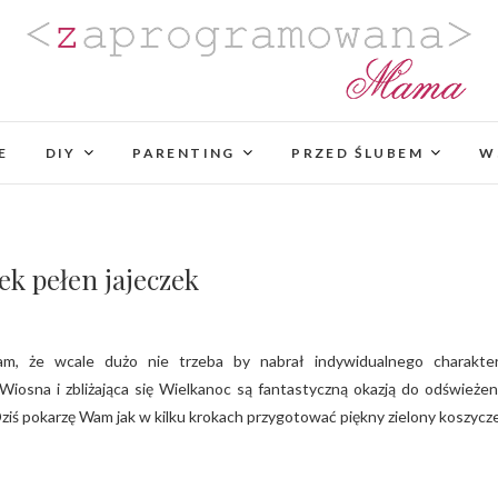
Zaprogramowana Mama
BLOG MAMY PROGRAMISTKI Z PASJĄ DO PLANO
PROJEKTÓW DIY. POZYTYWNIE ZAKRĘCONEJ NA
E
DIY
PARENTING
PROJEKTOWANIA WYJĄTK
PRZED ŚLUBEM
W
ek pełen jajeczek
iosna i zbliżająca się Wielkanoc są fantastyczną okazją do odświeżen
ziś pokarzę Wam jak w kilku krokach przygotować piękny zielony koszycz