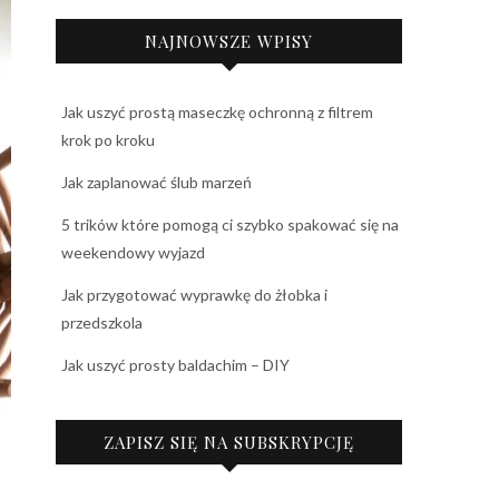
NAJNOWSZE WPISY
Jak uszyć prostą maseczkę ochronną z filtrem
krok po kroku
Jak zaplanować ślub marzeń
5 trików które pomogą ci szybko spakować się na
weekendowy wyjazd
Jak przygotować wyprawkę do żłobka i
przedszkola
Jak uszyć prosty baldachim – DIY
ZAPISZ SIĘ NA SUBSKRYPCJĘ