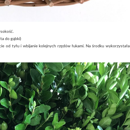
sokość.
ita do gąbki)
cie od tyłu i wbijanie kolejnych rzędów łukami. Na środku wykorzystał