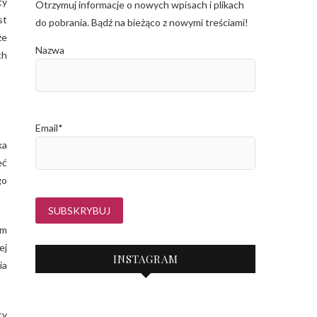
ty
Otrzymuj informacje o nowych wpisach i plikach
st
do pobrania. Bądź na bieżąco z nowymi treściami!
że
Nazwa
ch
Email*
ka
eć
go
em
ej
INSTAGRAM
ia
cy