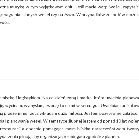
czną muzyką w tym wyjątkowym dniu. Jeśli macie wątpliwości, zapytajc
jąc nagrania z innych wesel czy na żywo. W przypadków zespołów możec
wości.
mistką i logistykiem. Na co dzień żoną i matką, która uwielbia planowa
yję, wycinam, wymyślam, tworzę to co mi w sercu gra. Uwielbiam unikato
ą przeze mnie rzecz wkładam dużo miłości. Jestem pozytywnie zakręco
nia i planowania wesel. W tematyce ślubnej jestem od ponad 10 lat wpie
restauracji a obecnie pomagając moim bliskim narzeczeństwom tworz
ydarzenia pilnując by organizacja przebiegała zgodnie z planem.