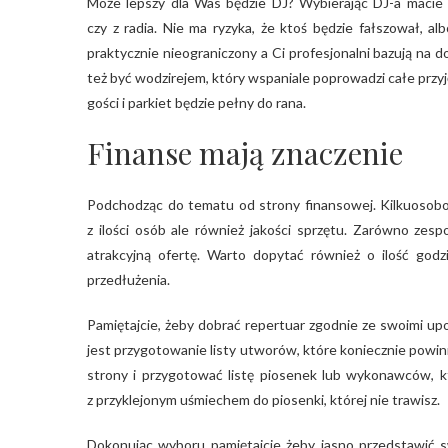
Może lepszy dla Was będzie DJ? Wybierając DJ-a macie 
czy z radia. Nie ma ryzyka, że ktoś będzie fałszował, a
praktycznie nieograniczony a Ci profesjonalni bazują na 
też być wodzirejem, który wspaniale poprowadzi całe przy
gości i parkiet będzie pełny do rana.
Finanse mają znaczenie
Podchodząc do tematu od strony finansowej. Kilkuosobow
z ilości osób ale również jakości sprzętu. Zarówno zesp
atrakcyjną ofertę. Warto dopytać również o ilość god
przedłużenia.
Pamiętajcie, żeby dobrać repertuar zgodnie ze swoimi u
jest przygotowanie listy utworów, które koniecznie powi
strony i przygotować listę piosenek lub wykonawców, któ
z przyklejonym uśmiechem do piosenki, której nie trawisz.
Dokonując wyboru pamiętajcie żeby jasno przedstawić s