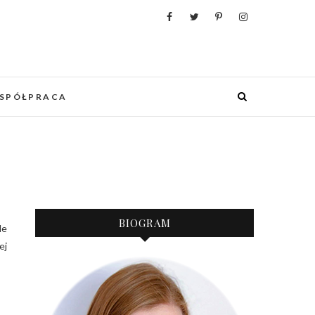
WANIA, ORGANIZACJI I REALIZACJI
 PUNKCIE URZĄDZANIA MIESZKANIA I
OWYCH WESEL.
SPÓŁPRACA
BIOGRAM
ej