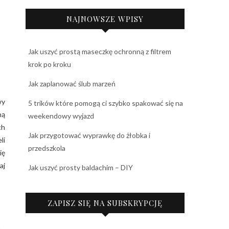
NAJNOWSZE WPISY
Jak uszyć prostą maseczkę ochronną z filtrem
krok po kroku
Jak zaplanować ślub marzeń
wy
5 trików które pomogą ci szybko spakować się na
ną
weekendowy wyjazd
ch
Jak przygotować wyprawkę do żłobka i
li
przedszkola
ię
aj
Jak uszyć prosty baldachim – DIY
ZAPISZ SIĘ NA SUBSKRYPCJĘ