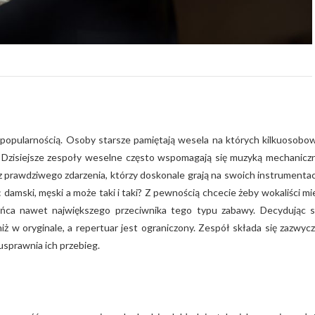
 popularnością. Osoby starsze pamiętają wesela na których kilkuosobo
ze. Dzisiejsze zespoły weselne często wspomagają się muzyką mechanicz
 prawdziwego zdarzenia, którzy doskonale grają na swoich instrumenta
 damski, męski a może taki i taki? Z pewnością chcecie żeby wokaliści mie
ńca nawet największego przeciwnika tego typu zabawy. Decydując s
iż w oryginale, a repertuar jest ograniczony. Zespół składa się zazwycz
 usprawnia ich przebieg.