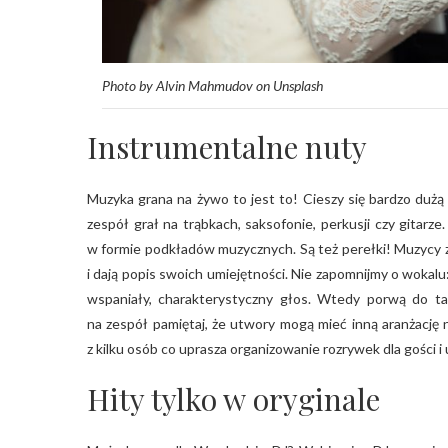
Photo by Alvin Mahmudov on Unsplash
Instrumentalne nuty
Muzyka grana na żywo to jest to! Cieszy się bardzo dużą
zespół grał na trąbkach, saksofonie, perkusji czy gitar
w formie podkładów muzycznych. Są też perełki! Muzycy z
i dają popis swoich umiejętności. Nie zapomnijmy o wokalu:
wspaniały, charakterystyczny głos. Wtedy porwą do ta
na zespół pamiętaj, że utwory mogą mieć inną aranżację n
z kilku osób co uprasza organizowanie rozrywek dla gości i
Hity tylko w oryginale