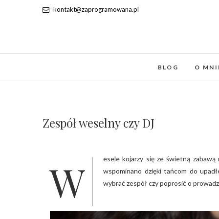
kontakt@zaprogramowana.pl
BLOG
O MNI
Zespół weselny czy DJ
Wesele kojarzy się ze świetną zabawą na parkiecie do białego rana. Pewnie i Wy chcecie, żeby Wasze wesele
wspominano dzięki tańcom do upadłe
wybrać zespół czy poprosić o prowadz