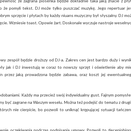
pewność ze zagrana piosenka będzie dokładnie taka jaką znacie z pły
lbo że pomyli tekst. DJ może tylko puszczać muzykę. Jego repertuar je
dobrym sprzęcie i płytach by każdy niuans muzyczny był słyszalny. DJ mo
jęcie. Wzniesie toast. Opowie żart. Doskonale wyczuje nastroje weselny
y zespół będzie droższy od DJ-a. Zakres cen jest bardzo duży i wyni
oły jak i DJ inwestują w coraz to nowszy sprzęt i oświetlenie aby mi
zin przez jaką prowadzona będzie zabawa, oraz koszt jej ewentualne
podobaniami. Każdy ma przecież swój indywidualny gust. Fajnym pomysł
nny być zagrane na Waszym weselu. Można też podejść do tematu z drugi
rych nie cierpicie, bo pozwoli to uniknąć krępującej sytuacji tańczen
woje oczekiwania podczas podpisania umowy. Pozwoli to zleceniobior