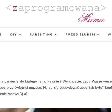
Zaprogramowana Mama
BLOG MAMY PROGRAMISTKI Z PASJĄ DO PLANO
PROJEKTÓW DIY. POZYTYWNIE ZAKRĘCONEJ NA
E
DIY
PARENTING
PROJEKTOWANIA WYJĄTK
PRZED ŚLUBEM
W
go przy świetnej muzyce. Na co się zdecydować żeby tak było? Lepi
enie zabawy Dj-a?