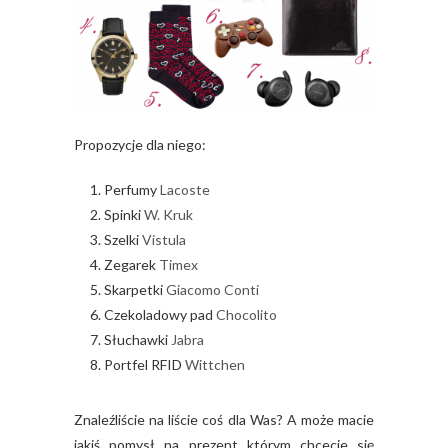
Propozycje dla niego:
Perfumy
Lacoste
Spinki
W. Kruk
Szelki
Vistula
Zegarek
Timex
Skarpetki
Giacomo Conti
Czekoladowy pad
Chocolito
Słuchawki
Jabra
Portfel RFID
Wittchen
Znaleźliście na liście coś dla Was? A może macie
jakiś pomysł na prezent którym chcecie się