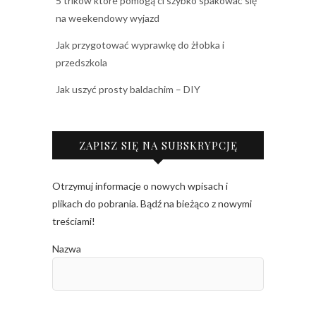
5 trików które pomogą ci szybko spakować się
na weekendowy wyjazd
Jak przygotować wyprawkę do żłobka i
przedszkola
Jak uszyć prosty baldachim – DIY
ZAPISZ SIĘ NA SUBSKRYPCJĘ
Otrzymuj informacje o nowych wpisach i
plikach do pobrania. Bądź na bieżąco z nowymi
treściami!
Nazwa