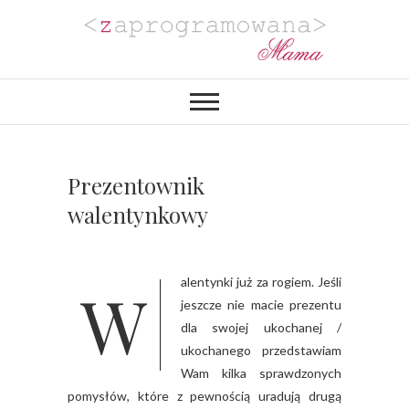
Zaprogramowana
BLOG MAMY PROGRAMISTKI Z
PASJĄ DO PLANOWANIA,
ORGANIZACJI I REALIZACJI
Mama
PROJEKTÓW DIY. POZYTYWNIE
ZAKRĘCONEJ NA PUNKCIE
URZĄDZANIA MIESZKANIA I
PROJEKTOWANIA
Prezentownik
WYJĄTKOWYCH WESEL.
walentynkowy
Walentynki już za rogiem. Jeśli
jeszcze nie macie prezentu
dla swojej ukochanej /
ukochanego przedstawiam
Wam kilka sprawdzonych
pomysłów, które z pewnością uradują drugą