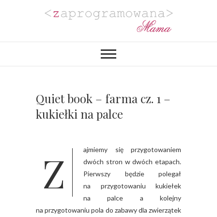
Zaprogramowana
BLOG MAMY PROGRAMISTKI Z
PASJĄ DO PLANOWANIA,
ORGANIZACJI I REALIZACJI
Mama
PROJEKTÓW DIY. POZYTYWNIE
ZAKRĘCONEJ NA PUNKCIE
URZĄDZANIA MIESZKANIA I
PROJEKTOWANIA
Quiet book – farma cz. 1 –
WYJĄTKOWYCH WESEL.
kukiełki na palce
Zajmiemy się przygotowaniem
dwóch stron w dwóch etapach.
Pierwszy będzie polegał
na przygotowaniu kukiełek
na palce a kolejny
na przygotowaniu pola do zabawy dla zwierzątek