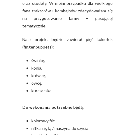
oraz stodoły. W moim przypadku dla wielkiego
fana traktorów i kombajnów zdecydowałam się
na przygotowanie farmy – pasującej
tematycznie.
Nasz projekt będzie zawierał pięć kukiełek
(finger puppets):
świnkę,
konia,
krówkę,
owcę,
kurczaczka.
Do wykonania potrzebne będą:
kolorowy filc
nitka z igłą / maszyna do szycia