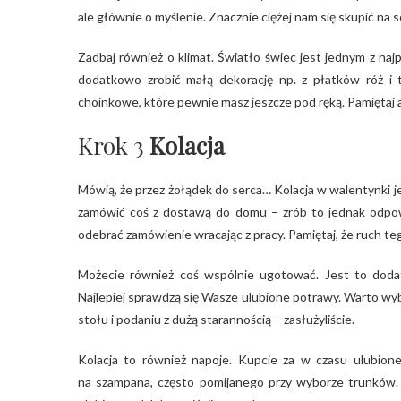
ale głównie o myślenie. Znacznie ciężej nam się skupić na 
Zadbaj również o klimat. Światło świec jest jednym z na
dodatkowo zrobić małą dekorację np. z płatków róż i 
choinkowe, które pewnie masz jeszcze pod ręką. Pamiętaj a
Krok 3
Kolacja
Mówią, że przez żołądek do serca… Kolacja w walentynki j
zamówić coś z dostawą do domu – zrób to jednak odpow
odebrać zamówienie wracając z pracy. Pamiętaj, że ruch teg
Możecie również coś wspólnie ugotować. Jest to dodatk
Najlepiej sprawdzą się Wasze ulubione potrawy. Warto wyb
stołu i podaniu z dużą starannością – zasłużyliście.
Kolacja to również napoje. Kupcie za w czasu ulubione
na szampana, często pomijanego przy wyborze trunków. Jeś