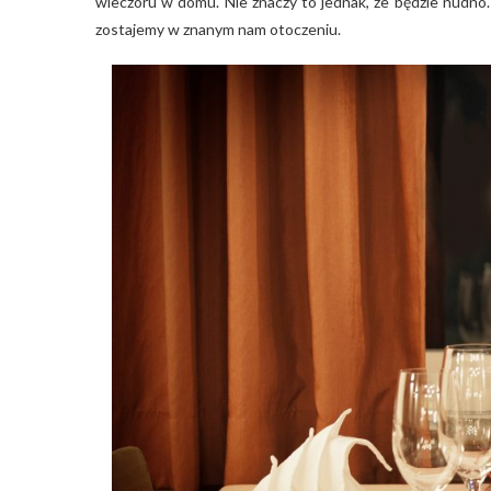
wieczoru w domu. Nie znaczy to jednak, że będzie nudno
zostajemy w znanym nam otoczeniu.