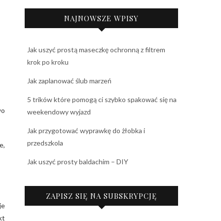
NAJNOWSZE WPISY
Jak uszyć prostą maseczkę ochronną z filtrem
krok po kroku
Jak zaplanować ślub marzeń
5 trików które pomogą ci szybko spakować się na
wo
weekendowy wyjazd
Jak przygotować wyprawkę do żłobka i
przedszkola
e,
Jak uszyć prosty baldachim – DIY
ZAPISZ SIĘ NA SUBSKRYPCJĘ
je
kt