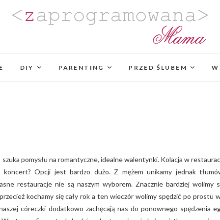
Zaprogramowana Mama
BLOG MAMY PROGRAMISTKI Z PASJĄ DO PLANO
PROJEKTÓW DIY. POZYTYWNIE ZAKRĘCONEJ NA
E
DIY
PARENTING
PROJEKTOWANIA WYJĄTK
PRZED ŚLUBEM
W
e koncert? Opcji jest bardzo dużo. Z mężem unikamy jednak tłumó
iasne restauracje nie są naszym wyborem. Znacznie bardziej wolimy s
 przecież kochamy się cały rok a ten wieczór wolimy spędzić po prostu 
 naszej córeczki dodatkowo zachęcają nas do ponownego spędzenia e