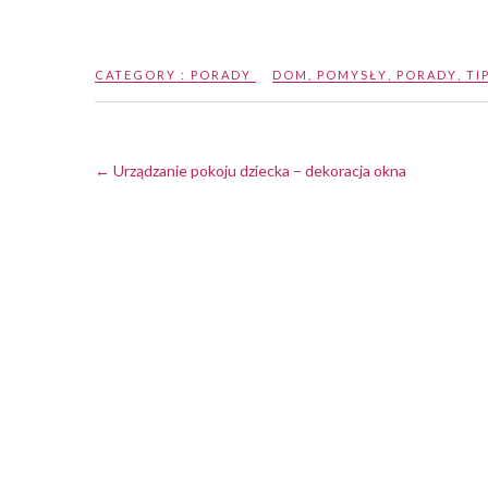
CATEGORY :
PORADY
DOM
,
POMYSŁY
,
PORADY
,
TI
←
Urządzanie pokoju dziecka – dekoracja okna