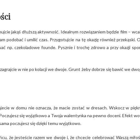
ści
anujcie jakąś dłuższą aktywność. Idealnym rozwiązaniem będzie film – wca
 podobać i umilić czas. Przygotujcie na tę okazję również przekąski. 
ć np. czekoladowe founde. Pysznie i trochę zdrowo a przy okazji spo
 i zagrajcie w nie po kolacji we dwoje. Grunt żeby dobrze się bawić we dwo
tajecie w domu nie oznacza, że macie zostać w dresach. Wskocz w pięk
urę. Poczujesz się wyjątkowo a Twoja walentynka na pewno doceni. Efekt w
 sama poczujesz się dzięki temu wyjątkowo.
cu, że jesteście razem we dwoje i, że chcecie celebrować Waszą miłoś