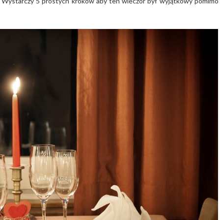
. Wystarczy 5 prostych kroków aby ten wieczór był wyjątkowy pomimo 