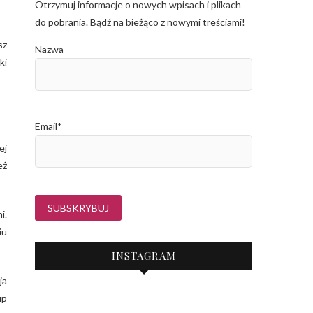
Otrzymuj informacje o nowych wpisach i plikach
do pobrania. Bądź na bieżąco z nowymi treściami!
sz
Nazwa
ki
Email*
ej
eż
i.
iu
INSTAGRAM
ja
up