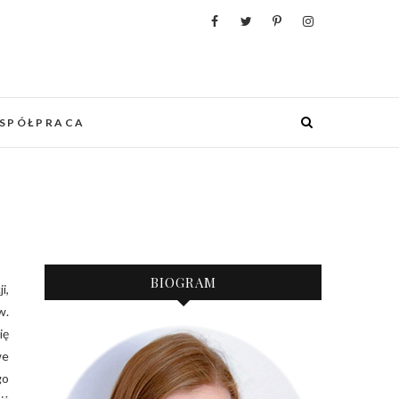
WANIA, ORGANIZACJI I REALIZACJI
 PUNKCIE URZĄDZANIA MIESZKANIA I
OWYCH WESEL.
SPÓŁPRACA
BIOGRAM
w.
ię
we
go