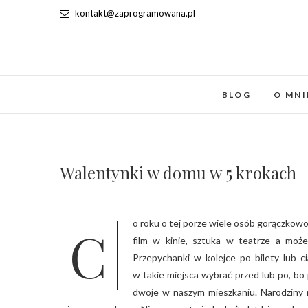
kontakt@zaprogramowana.pl
BLOG
O MNI
Walentynki w domu w 5 krokach
Co roku o tej porze wiele osób gorączkowo szuka pomysłu na romantyczne, idealne walentynki. Kolacja w restauracji,
film w kinie, sztuka w teatrze a moż
Przepychanki w kolejce po bilety lub c
w takie miejsca wybrać przed lub po, bo
dwoje w naszym mieszkaniu. Narodziny