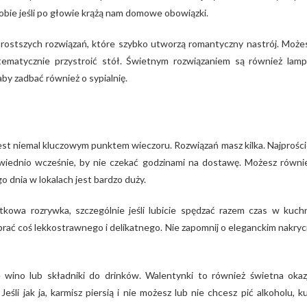
sobie jeśli po głowie krążą nam domowe obowiązki.
jprostszych rozwiązań, które szybko utworzą romantyczny nastrój. Może
tematycznie przystroić stół. Świetnym rozwiązaniem są również lamp
by zadbać również o sypialnię.
est niemal kluczowym punktem wieczoru. Rozwiązań masz kilka. Najprości
iednio wcześnie, by nie czekać godzinami na dostawę. Możesz równi
o dnia w lokalach jest bardzo duży.
owa rozrywka, szczególnie jeśli lubicie spędzać razem czas w kuchn
rać coś lekkostrawnego i delikatnego. Nie zapomnij o eleganckim nakryc
 wino lub składniki do drinków. Walentynki to również świetna okaz
li jak ja, karmisz piersią i nie możesz lub nie chcesz pić alkoholu, k