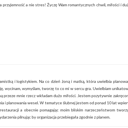
a przyjemność a nie stres! Życzę Wam romantycznych chwil, miłości i du
mistką i logistykiem. Na co dzień żoną i matką, która uwielbia planowa
yję, wycinam, wymyślam, tworzę to co mi w sercu gra. Uwielbiam unikato
ą przeze mnie rzecz wkładam dużo miłości. Jestem pozytywnie zakręco
nia i planowania wesel. W tematyce ślubnej jestem od ponad 10 lat wpie
restauracji a obecnie pomagając moim bliskim narzeczeństwom tworz
ydarzenia pilnując by organizacja przebiegała zgodnie z planem.