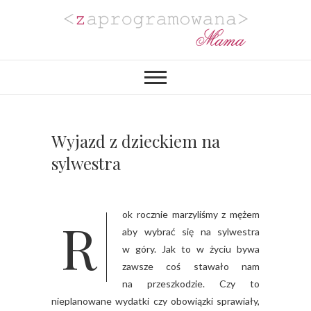
Zaprogramowana
BLOG MAMY PROGRAMISTKI Z
PASJĄ DO PLANOWANIA,
ORGANIZACJI I REALIZACJI
Mama
PROJEKTÓW DIY. POZYTYWNIE
ZAKRĘCONEJ NA PUNKCIE
URZĄDZANIA MIESZKANIA I
PROJEKTOWANIA
Wyjazd z dzieckiem na
WYJĄTKOWYCH WESEL.
sylwestra
Rok rocznie marzyliśmy z mężem
aby wybrać się na sylwestra
w góry. Jak to w życiu bywa
zawsze coś stawało nam
na przeszkodzie. Czy to
nieplanowane wydatki czy obowiązki sprawiały,