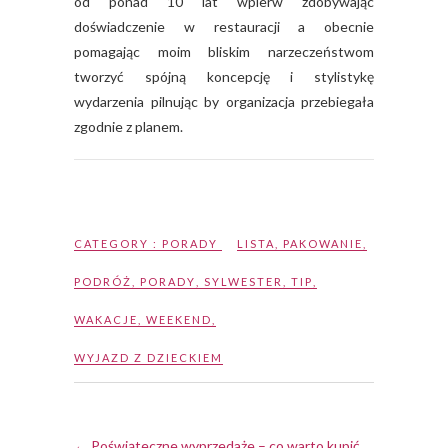
od ponad 10 lat wpierw zdobywając
doświadczenie w restauracji a obecnie
pomagając moim bliskim narzeczeństwom
tworzyć spójną koncepcję i stylistykę
wydarzenia pilnując by organizacja przebiegała
zgodnie z planem.
CATEGORY :
PORADY
LISTA
,
PAKOWANIE
,
PODRÓŻ
,
PORADY
,
SYLWESTER
,
TIP
,
WAKACJE
,
WEEKEND
,
WYJAZD Z DZIECKIEM
←
Poświąteczne wyprzedaże – co warto kupić